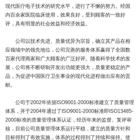
现代医疗电子技术的研究水平，进行了不懈的努力。经国
内百余家医院临床使用，效果良好，受到顾客的一致好
评，具有明显的社会效益和经济效益。
公司以技术先进、质量优异为宗旨，确立其产品在相
应领域中的领先地位，公司完善的服务体系赢得了全国数
百家代理商家和广大顾客的广泛好评。随着科学技术的发
展，公司将不断研制开发出功能更强大，质量更稳定的产
品，为促进中国医疗卫生事业的现代化进程做出应有的贡
献。
公司于2002年依据ISO9001-2000标准建立了质量管理
体系，并于2004年通过了ISO9001-2000标准即ISO13485-
2000标准的质量管理体系认证，经历年来的监督、复评审
核，目前公司质量管理体系运行平稳，建立的质量方针和
目标得到了有效实施，体系的过程得到了持续和保持。使