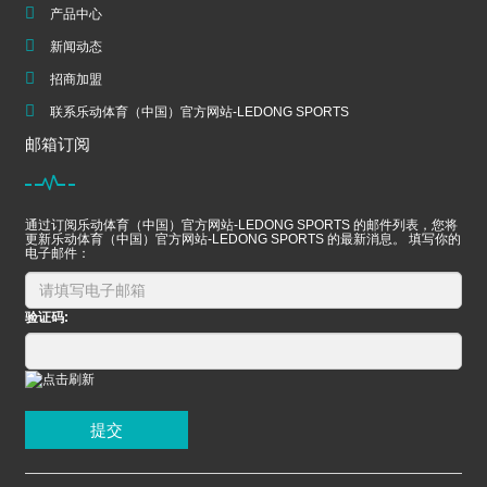
产品中心
新闻动态
招商加盟
联系乐动体育（中国）官方网站-LEDONG SPORTS
邮箱订阅
通过订阅乐动体育（中国）官方网站-LEDONG SPORTS 的邮件列表，您将
更新乐动体育（中国）官方网站-LEDONG SPORTS 的最新消息。 填写你的
电子邮件：
验证码:
提交