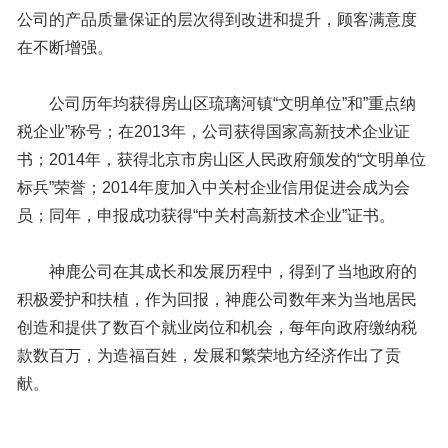
公司的产品质量保证的层次得到改进和提升，顾客满意度
在不断增强。
公司历年均获得房山区琉璃河镇“文明单位”和”重点纳
税企业”称号；在2013年，公司获得国家高新技术企业证
书；2014年，获得北京市房山区人民政府颁发的“文明单位
标兵”荣誉；2014年度加入中关村企业信用促进会成为会
员；同年，申报成功获得“中关村高新技术企业”证书。
神鹿公司在其成长和发展历程中，得到了当地政府的
积极爱护和扶植，作为回报，神鹿公司数年来为当地居民
创造和提供了数百个就业岗位和机会，每年向政府缴纳税
款数百万，为造福百姓，发展和繁荣地方经济作出了贡
献。