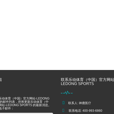
阅
联系乐动体育（中国）官方网站
LEDONG SPORTS
乐动体育（中国）官方网站-LEDONG
S 的邮件列表，您将更新乐动体育（中
联系人: 神鹿医疗
站-LEDONG SPORTS 的最新消息。
电子邮件：
联系电话: 400-993-6860