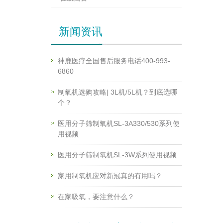
新闻资讯
神鹿医疗全国售后服务电话400-993-
6860
制氧机选购攻略| 3L机/5L机？到底选哪
个？
医用分子筛制氧机SL-3A330/530系列使
用视频
医用分子筛制氧机SL-3W系列使用视频
家用制氧机应对新冠真的有用吗？
在家吸氧，要注意什么？