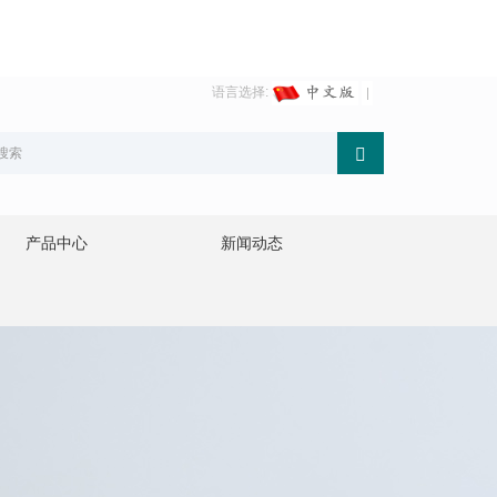
语言选择:
产品中心
新闻动态