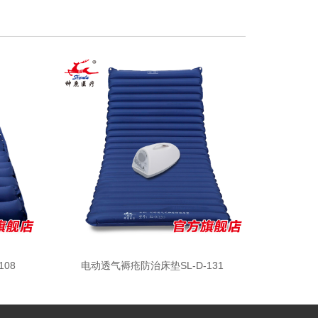
08
电动透气褥疮防治床垫SL-D-131