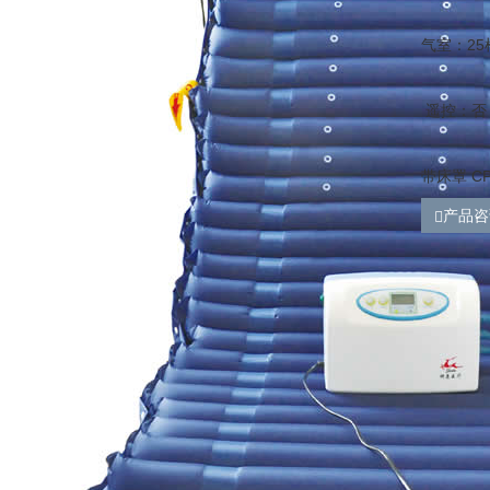
气室：25
遥控：否
带床罩 C
产品咨