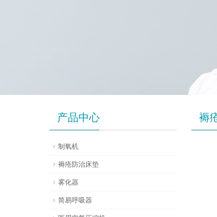
产品中心
褥
制氧机
褥疮防治床垫
雾化器
简易呼吸器